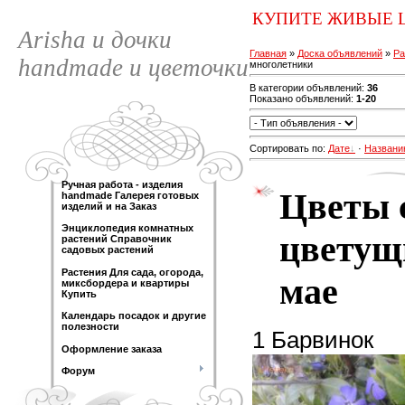
КУПИТЕ ЖИВЫЕ 
Arisha и дочки
Главная
»
Доска объявлений
»
Ра
handmade и цветочки
многолетники
В категории объявлений
:
36
Показано объявлений
:
1-20
Сортировать по
:
Дате
·
Названи
Ручная работа - изделия
Цветы 
handmade Галерея готовых
изделий и на Заказ
Энциклопедия комнатных
цветущи
растений Справочник
садовых растений
Растения Для сада, огорода,
мае
миксбордера и квартиры
Купить
Календарь посадок и другие
полезности
1 Барвинок
Оформление заказа
Форум