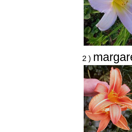
margar
2 )