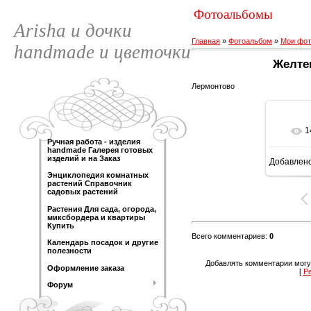
Фотоальбомы
Arisha и дочки
Главная
»
Фотоальбом
»
Мои фот
handmade и цветочки
Желте
Лермонтово
1
Ручная работа - изделия
handmade Галерея готовых
изделий и на Заказ
Добавлен
Энциклопедия комнатных
растений Справочник
садовых растений
Растения Для сада, огорода,
миксбордера и квартиры
Купить
Всего комментариев
:
0
Календарь посадок и другие
полезности
Добавлять комментарии могу
Оформление заказа
[
Р
Форум