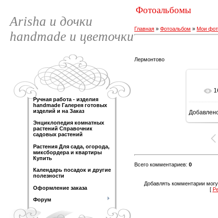
Фотоальбомы
Arisha и дочки
Главная
»
Фотоальбом
»
Мои фот
handmade и цветочки
Лермонтово
1
Ручная работа - изделия
handmade Галерея готовых
изделий и на Заказ
Добавлен
Энциклопедия комнатных
растений Справочник
садовых растений
Растения Для сада, огорода,
миксбордера и квартиры
Купить
Всего комментариев
:
0
Календарь посадок и другие
полезности
Добавлять комментарии могу
Оформление заказа
[
Р
Форум