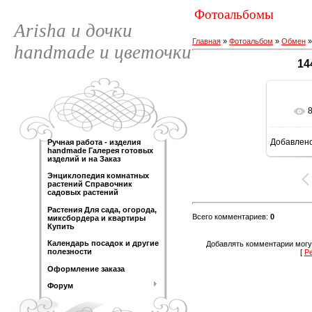
Фотоальбомы
Arisha и дочки
Главная
»
Фотоальбом
»
Обмен
handmade и цветочки
14
Добавлен
Ручная работа - изделия
120
handmade Галерея готовых
изделий и на Заказ
Энциклопедия комнатных
растений Справочник
садовых растений
Растения Для сада, огорода,
Всего комментариев
:
0
миксбордера и квартиры
Купить
Календарь посадок и другие
Добавлять комментарии могу
полезности
[
Р
Оформление заказа
Форум