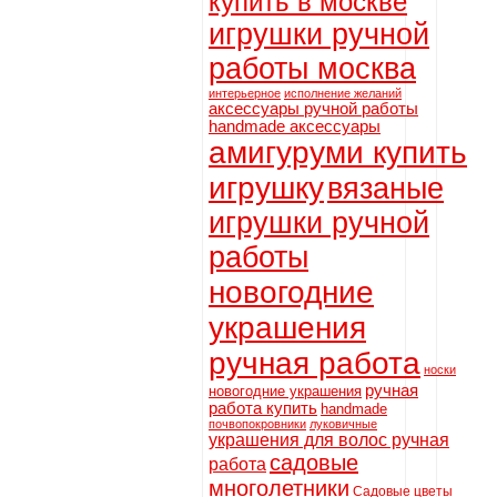
купить в москве
игрушки ручной
работы москва
интерьерное
исполнение желаний
аксессуары ручной работы
handmade аксессуары
амигуруми купить
игрушку
вязаные
игрушки ручной
работы
новогодние
украшения
ручная работа
носки
ручная
новогодние украшения
работа купить
handmade
почвопокровники
луковичные
украшения для волос ручная
садовые
работа
многолетники
Садовые цветы