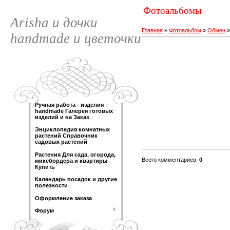
Фотоальбомы
Arisha и дочки
Главная
»
Фотоальбом
»
Обмен
handmade и цветочки
Ручная работа - изделия
handmade Галерея готовых
изделий и на Заказ
Энциклопедия комнатных
растений Справочник
садовых растений
Растения Для сада, огорода,
Всего комментариев
:
0
миксбордера и квартиры
Купить
Календарь посадок и другие
полезности
Оформление заказа
Форум