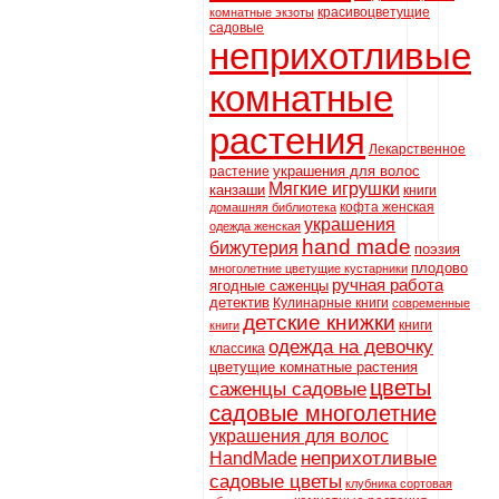
красивоцветущие
комнатные экзоты
садовые
неприхотливые
комнатные
растения
Лекарственное
украшения для волос
растение
Мягкие игрушки
канзаши
книги
кофта женская
домашняя библиотека
украшения
одежда женская
hand made
бижутерия
поэзия
плодово
многолетние цветущие кустарники
ручная работа
ягодные саженцы
детектив
Кулинарные книги
современные
детские книжки
книги
книги
одежда на девочку
классика
цветущие комнатные растения
цветы
саженцы садовые
садовые многолетние
украшения для волос
неприхотливые
HandMade
садовые цветы
клубника сортовая