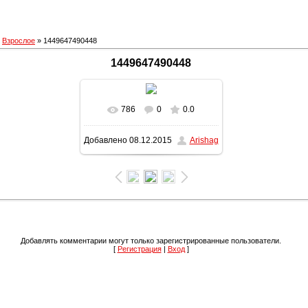
»
Взрослое
» 1449647490448
1449647490448
786
0
0.0
В реальном размере
Добавлено
08.12.2015
Arishag
1600x1200
/ 275.8Kb
Добавлять комментарии могут только зарегистрированные пользователи.
[
Регистрация
|
Вход
]