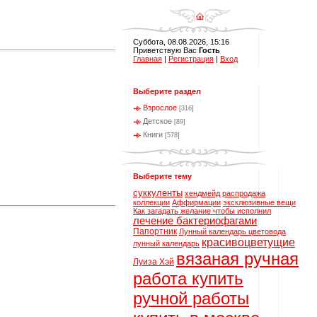
Суббота, 08.08.2026, 15:16
Приветствую Вас
Гость
Главная
|
Регистрация
|
Вход
Выберите раздел
Взрослое
[316]
Детское
[89]
Книги
[578]
Выберите тему
суккуленты
хендмейд
распродажа
коллекции
Аффирмации
эксклюзивные вещи
Как загадать желание чтобы исполнил
лечение бактериофагами
Папортник
Лунный календарь цветовода
красивоцветущие
лунный календарь
вязаная ручная
Луиза Хэй
работа купить
ручной работы