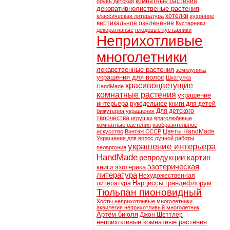
комнатные растения
обувь детская
декоративнолиственые растения
хотелки
классическая литература
кухонное
вертикальное озеленение
Кустарники
декоративные
плодовые кустарники
Неприхотливые
многолетники
лекарственные растения
земклуника
украшения для волос
Шкатулка
красивоцветущие
HandMade
комнатные растения
украшение
интерьера
рукодельное
книги для детей
Для детского
бижутерия украшения
творчества
игрушки
влаголюбивые
комнатные растения
изобразительное
Цветы HandMade
искусство
Винтаж СССР
Украшения для волос оучной работы
украшение интерьера
пеларгония
HandMade
репродукции картин
эзотерическая
книги эзотерика
литература
Нехудожественная
Нарциссы грандифлорум
литература
Тюльпан пионовидный
Хосты неприхотливые многолетники
аквилегия неприхотливый многолетник
Артём 6июля
Джон Шеттлер
неприхоливые комнатные растения