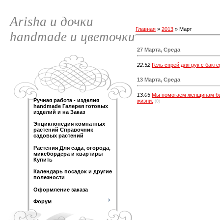
Arisha и дочки
Главная
»
2013
»
Март
handmade и цветочки
27 Марта, Среда
22:52
Гель спрей для рук с бакт
13 Марта, Среда
13:05
Мы помогаем женщинам бы
Ручная работа - изделия
жизни.
(0)
handmade Галерея готовых
изделий и на Заказ
Энциклопедия комнатных
растений Справочник
садовых растений
Растения Для сада, огорода,
миксбордера и квартиры
Купить
Календарь посадок и другие
полезности
Оформление заказа
Форум