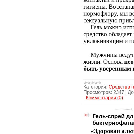
гигиены. Восстана
нормофлору, мы в
сексуальную привл
Гель можно исп
средство обладае
увлажняющим и пи
Мужчины ведут 
жизни. Основа
нео
быть уверенным в
Категория:
Средства г
Просмотров:
2347
|
До
|
Комментарии (0)
Гель-спрей дл
бактериофага
«Здоровая аль