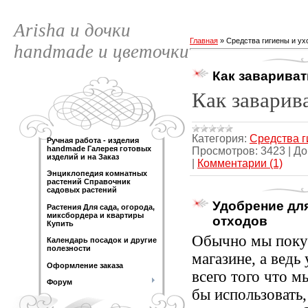
Arisha и дочки
Главная
»
Средства гигиены и ух
handmade и цветочки
Как завариват
Как заварив
Категория:
Средства г
Ручная работа - изделия
handmade Галерея готовых
Просмотров:
3423
|
До
изделий и на Заказ
|
Комментарии (1)
Энциклопедия комнатных
растений Справочник
садовых растений
Удобрение дл
Растения Для сада, огорода,
миксбордера и квартиры
отходов
Купить
Обычно мы поку
Календарь посадок и другие
полезности
магазине, а ведь 
Оформление заказа
всего того что м
Форум
бы использовать