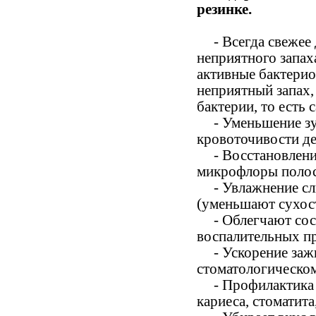
резинке.
- Всегда свежее
неприятного запах
активные бактери
неприятный запах
бактерии, то есть 
- Уменьшение зу
кровоточивости д
- Восстановлени
микрофлоры полос
- Увлажнение сл
(уменьшают сухос
- Облегчают со
воспалительных п
- Ускорение за
стоматологическом
- Профилактика
кариеса, стоматита