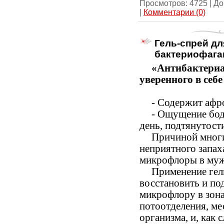
Просмотров:
4725
|
До
|
Комментарии (0)
Гель-спрей дл
бактериофага
«Антибактериа
уверенного в себ
- Содержит афр
- Ощущение бод
день, подтянутости
Причиной многи
неприятного запах
микрофлоры в муж
Применение гел
восстановить и п
микрофлору в зона
потоотделения, ме
организма, и, как 