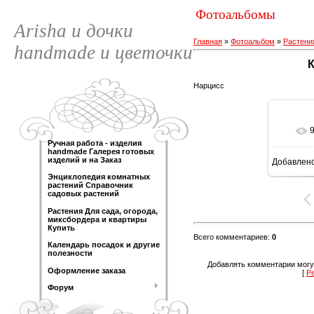
Фотоальбомы
Arisha и дочки
Главная
»
Фотоальбом
»
Растени
handmade и цветочки
Нарцисс
Ручная работа - изделия
handmade Галерея готовых
изделий и на Заказ
Добавлен
16
Энциклопедия комнатных
растений Справочник
садовых растений
Растения Для сада, огорода,
миксбордера и квартиры
Купить
Всего комментариев
:
0
Календарь посадок и другие
полезности
Добавлять комментарии могу
Оформление заказа
[
Р
Форум