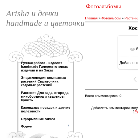
Фотоальбомы
Arisha и дочки
Главная
»
Фотоальбом
»
Растени
handmade и цветочки
Хос
Добавлен
Ручная работа - изделия
89
handmade Галерея готовых
изделий и на Заказ
Энциклопедия комнатных
растений Справочник
садовых растений
Растения Для сада, огорода,
Всего комментариев
:
0
миксбордера и квартиры
Купить
Календарь посадок и другие
Добавлять комментарии могу
полезности
[
Р
Оформление заказа
Форум