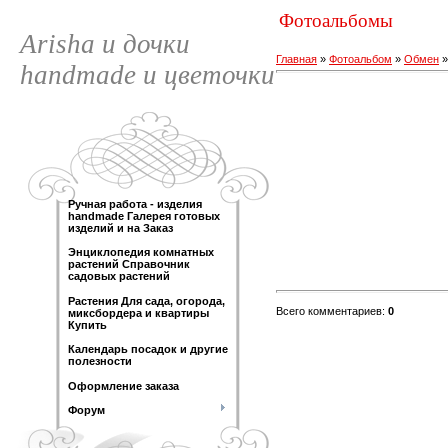
Фотоальбомы
Arisha и дочки
Главная
»
Фотоальбом
»
Обмен
handmade и цветочки
Ручная работа - изделия
handmade Галерея готовых
изделий и на Заказ
Энциклопедия комнатных
растений Справочник
садовых растений
Растения Для сада, огорода,
Всего комментариев
:
0
миксбордера и квартиры
Купить
Календарь посадок и другие
полезности
Оформление заказа
Форум