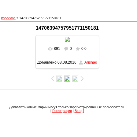
»
Взрослое
» 14706394757951771150181
14706394757951771150181
891
0
0.0
В реальном размере
Добавлено
08.08.2016
Arishag
899x1600
/ 624.2Kb
Добавлять комментарии могут только зарегистрированные пользователи.
[
Регистрация
|
Вход
]