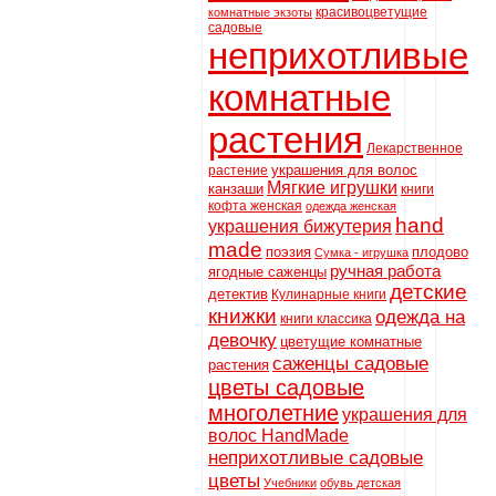
красивоцветущие
комнатные экзоты
садовые
неприхотливые
комнатные
растения
Лекарственное
украшения для волос
растение
Мягкие игрушки
канзаши
книги
кофта женская
одежда женская
hand
украшения бижутерия
made
поэзия
плодово
Сумка - игрушка
ручная работа
ягодные саженцы
детские
детектив
Кулинарные книги
книжки
одежда на
книги классика
девочку
цветущие комнатные
саженцы садовые
растения
цветы садовые
многолетние
украшения для
волос HandMade
неприхотливые садовые
цветы
Учебники
обувь детская