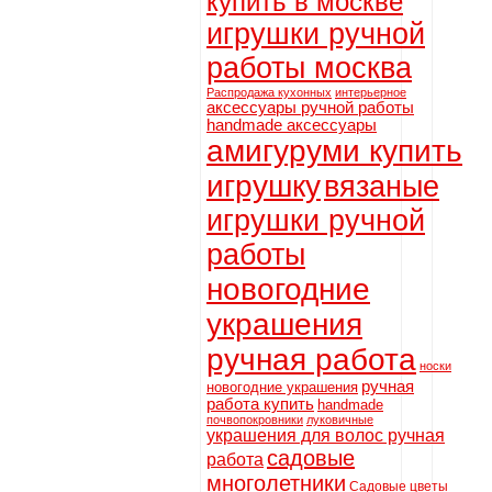
купить в москве
игрушки ручной
работы москва
Распродажа кухонных
интерьерное
аксессуары ручной работы
handmade аксессуары
амигуруми купить
игрушку
вязаные
игрушки ручной
работы
новогодние
украшения
ручная работа
носки
ручная
новогодние украшения
работа купить
handmade
почвопокровники
луковичные
украшения для волос ручная
садовые
работа
многолетники
Садовые цветы