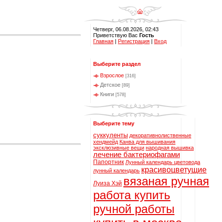
Четверг, 06.08.2026, 02:43
Приветствую Вас
Гость
Главная
|
Регистрация
|
Вход
Выберите раздел
Взрослое
[316]
Детское
[89]
Книги
[578]
Выберите тему
суккуленты
декоративнолиственные
хендмейд
Канва для вышивания
эксклюзивные вещи
народная вышивка
лечение бактериофагами
Папортник
Лунный календарь цветовода
красивоцветущие
лунный календарь
вязаная ручная
Луиза Хэй
работа купить
ручной работы