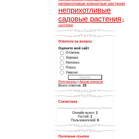
неприхоливые комнатные растения
неприхотливые
садовые растения
1
сентября
Ответьте на вопрос
Оцените мой сайт
Отлично
Хорошо
Неплохо
Плохо
Ужасно
Результаты
|
Архив опросов
Всего ответов:
19
Статистика
Онлайн всего:
1
Гостей:
1
Пользователей:
0
Полезные ссылки