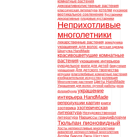
комнатные растения
декоративнолиственые растения
хотелки
классическая литература
кухонное
вертикальное озеленение
Кустарники
декоративные
плодовые кустарники
Неприхотливые
многолетники
лекарственные растения
земклуника
украшения для волос
детская одежда
Шкатулка HandMade
красивоцветущие комнатные
растения
украшение интерьера
рукодельное
книги для детей
бижутерия
Для детского творчества
украшения
игрушки
влаголюбивые комнатные растения
изобразительное искусство
коллекция
Цветы HandMade
Многолетние растения
Украшения для волос оучной работы
роза
украшение
флорибунда
интерьера HandMade
репродукции картин
книги
эзотерическая
эзотерика
литература
Нехудожественная
Нарциссы грандифлорум
литература
Тюльпан пионовидный
Хосты неприхотливые многолетники
аквилегия неприхотливый многолетник
Артём 6июля
Джон Шеттлер