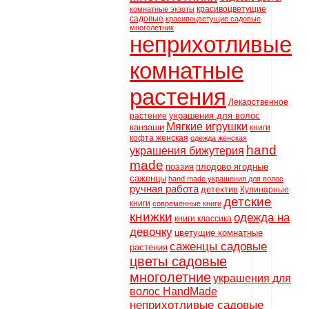
красивоцветущие
комнатные экзоты
садовые
красивоцветущие садовые
многолетник
неприхотливые
комнатные
растения
Лекарственное
украшения для волос
растение
Мягкие игрушки
канзаши
книги
кофта женская
одежда женская
hand
украшения бижутерия
made
поэзия
плодово ягодные
саженцы
hand made украшения для волос
ручная работа
детектив
Кулинарные
детские
книги
современные книги
книжки
одежда на
книги классика
девочку
цветущие комнатные
саженцы садовые
растения
цветы садовые
многолетние
украшения для
волос HandMade
неприхотливые садовые