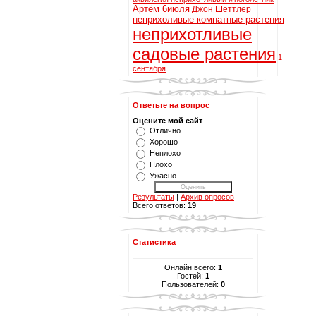
Артём 6июля
Джон Шеттлер
неприхоливые комнатные растения
неприхотливые
садовые растения
1
сентября
Ответьте на вопрос
Оцените мой сайт
Отлично
Хорошо
Неплохо
Плохо
Ужасно
Результаты
|
Архив опросов
Всего ответов:
19
Статистика
Онлайн всего:
1
Гостей:
1
Пользователей:
0