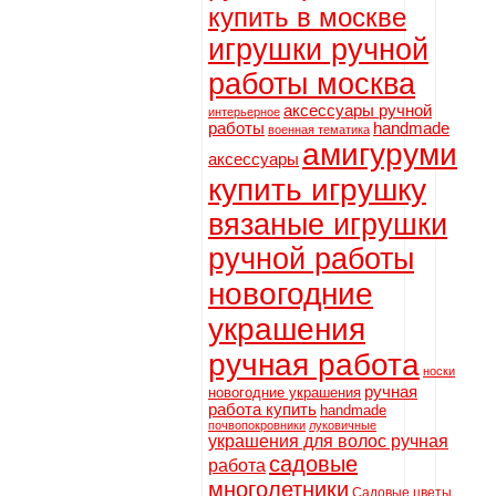
купить в москве
игрушки ручной
работы москва
аксессуары ручной
интерьерное
работы
handmade
военная тематика
амигуруми
аксессуары
купить игрушку
вязаные игрушки
ручной работы
новогодние
украшения
ручная работа
носки
ручная
новогодние украшения
работа купить
handmade
почвопокровники
луковичные
украшения для волос ручная
садовые
работа
многолетники
Садовые цветы