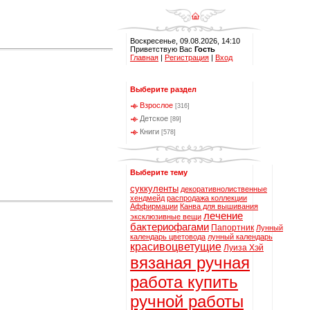
Воскресенье, 09.08.2026, 14:10
Приветствую Вас
Гость
Главная
|
Регистрация
|
Вход
Выберите раздел
Взрослое
[316]
Детское
[89]
Книги
[578]
Выберите тему
суккуленты
декоративнолиственные
хендмейд
распродажа коллекции
Аффирмации
Канва для вышивания
лечение
эксклюзивные вещи
бактериофагами
Папортник
Лунный
календарь цветовода
лунный календарь
красивоцветущие
Луиза Хэй
вязаная ручная
работа купить
ручной работы