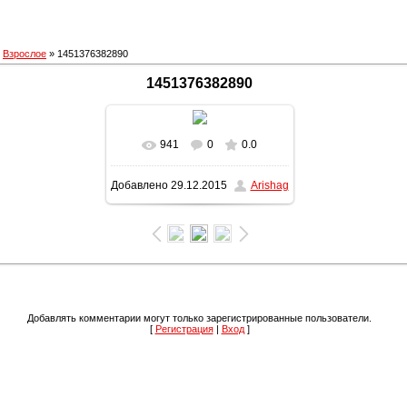
»
Взрослое
» 1451376382890
1451376382890
941
0
0.0
В реальном размере
Добавлено
29.12.2015
Arishag
1200x1600
/ 345.3Kb
Добавлять комментарии могут только зарегистрированные пользователи.
[
Регистрация
|
Вход
]