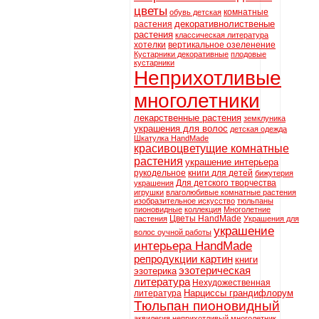
цветы
комнатные
обувь детская
декоративнолиственые
растения
растения
классическая литература
хотелки
вертикальное озеленение
Кустарники декоративные
плодовые
кустарники
Неприхотливые
многолетники
лекарственные растения
земклуника
украшения для волос
детская одежда
Шкатулка HandMade
красивоцветущие комнатные
растения
украшение интерьера
рукодельное
книги для детей
бижутерия
Для детского творчества
украшения
игрушки
влаголюбивые комнатные растения
изобразительное искусство
тюльпаны
пионовидные
коллекция
Многолетние
Цветы HandMade
растения
Украшения для
украшение
волос оучной работы
интерьера HandMade
репродукции картин
книги
эзотерическая
эзотерика
литература
Нехудожественная
Нарциссы грандифлорум
литература
Тюльпан пионовидный
аквилегия неприхотливый многолетник