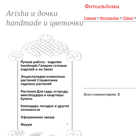
Фотоальбомы
Arisha и дочки
Главная
»
Фотоальбом
»
Обмен
handmade и цветочки
Ручная работа - изделия
handmade Галерея готовых
изделий и на Заказ
Энциклопедия комнатных
растений Справочник
садовых растений
Растения Для сада, огорода,
Всего комментариев
:
0
миксбордера и квартиры
Купить
Календарь посадок и другие
полезности
Оформление заказа
Форум