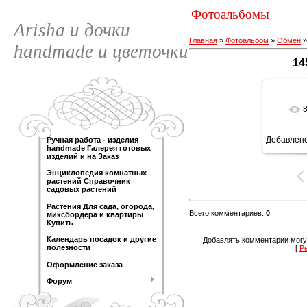
Фотоальбомы
Arisha и дочки
Главная
»
Фотоальбом
»
Обмен
handmade и цветочки
14
Добавлен
Ручная работа - изделия
120
handmade Галерея готовых
изделий и на Заказ
Энциклопедия комнатных
растений Справочник
садовых растений
Растения Для сада, огорода,
Всего комментариев
:
0
миксбордера и квартиры
Купить
Календарь посадок и другие
Добавлять комментарии могу
полезности
[
Р
Оформление заказа
Форум