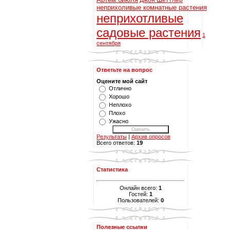
Джон Шеттлер
неприхоливые комнатные растения
неприхотливые
садовые растения
1
сентября
Ответьте на вопрос
Оцените мой сайт
Отлично
Хорошо
Неплохо
Плохо
Ужасно
Результаты
|
Архив опросов
Всего ответов:
19
Статистика
Онлайн всего:
1
Гостей:
1
Пользователей:
0
Полезные ссылки