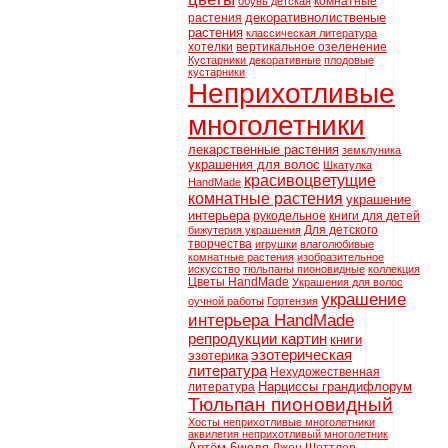
комнатные
обувь детская
декоративнолиственые
растения
растения
классическая литература
хотелки
вертикальное озеленение
Кустарники декоративные
плодовые
кустарники
Неприхотливые
многолетники
лекарственные растения
земклуника
украшения для волос
Шкатулка
красивоцветущие
HandMade
комнатные растения
украшение
интерьера
рукодельное
книги для детей
Для детского
бижутерия украшения
творчества
игрушки
влаголюбивые
комнатные растения
изобразительное
искусство
тюльпаны пионовидные
коллекция
Цветы HandMade
Украшения для волос
украшение
оучной работы
Гортензия
интерьера HandMade
репродукции картин
книги
эзотерическая
эзотерика
литература
Нехудожественная
Нарциссы грандифлорум
литература
Тюльпан пионовидный
Хосты неприхотливые многолетники
аквилегия неприхотливый многолетник
Артём 6июля