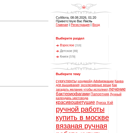
Суббота, 08.08.2026, 01:20
Приветствую Вас
Гость
Главная
|
Регистрация
|
Вход
Выберите раздел
Взрослое
[316]
Детское
[89]
Книги
[578]
Выберите тему
суккуленты
хендмейд
Аффирмации
Канва
для вышивания
эксклюзивные вещи
Как
лечение
загадать желание чтобы исполнил
бактериофагами
Папортник
Лунный
календарь цветовода
красивоцветущие
Луиза Хэй
ручной работы
купить в москве
вязаная ручная