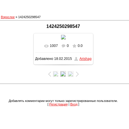
»
Взрослое
» 1424250298547
1424250298547
1007
0
0.0
В реальном размере
Добавлено
18.02.2015
Arishag
1200x1600
/ 368.8Kb
Добавлять комментарии могут только зарегистрированные пользователи.
[
Регистрация
|
Вход
]