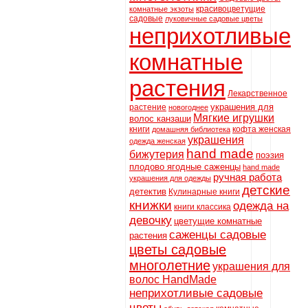
красивоцветущие
комнатные экзоты
садовые
луковичные садовые цветы
неприхотливые
комнатные
растения
Лекарственное
украшения для
растение
новогоднее
Мягкие игрушки
волос канзаши
книги
кофта женская
домашняя библиотека
украшения
одежда женская
hand made
бижутерия
поэзия
плодово ягодные саженцы
hand made
ручная работа
украшения для одежды
детские
детектив
Кулинарные книги
книжки
одежда на
книги классика
девочку
цветущие комнатные
саженцы садовые
растения
цветы садовые
многолетние
украшения для
волос HandMade
неприхотливые садовые
цветы