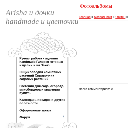
Фотоальбомы
Arisha и дочки
Главная
»
Фотоальбом
»
Обмен
handmade и цветочки
Ручная работа - изделия
handmade Галерея готовых
изделий и на Заказ
Энциклопедия комнатных
растений Справочник
садовых растений
Растения Для сада, огорода,
Всего комментариев
:
0
миксбордера и квартиры
Купить
Календарь посадок и другие
полезности
Оформление заказа
Форум