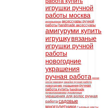
работа купить
игрушки ручной
работы москва
аксессуары ручной
интерьерное
работы
handmade аксессуары
амигуруми купить
игрушку
вязаные
игрушки ручной
работы
новогодние
украшения
ручная работа
носки
носки жаккард
закалки ручная работа
ручная
новогодние украшения
работа купить
handmade
почвопокровники
луковичные
украшения для волос ручная
садовые
работа
многолетники
Садовые цветы