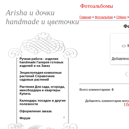
Фотоальбомы
Arisha и дочки
Главная
»
Фотоальбом
»
Обмен
handmade и цветочки
Фо
Добавлен
Ручная работа - изделия
160
handmade Галерея готовых
изделий и на Заказ
Энциклопедия комнатных
растений Справочник
садовых растений
Растения Для сада, огорода,
Всего комментариев
:
0
миксбордера и квартиры
Купить
Календарь посадок и другие
Добавлять комментарии могу
полезности
[
Р
Оформление заказа
Форум