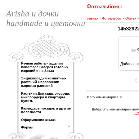
Фотоальбомы
Arisha и дочки
Главная
»
Фотоальбом
»
Обмен
handmade и цветочки
1453292
Ручная работа - изделия
Добавлен
89
handmade Галерея готовых
изделий и на Заказ
Энциклопедия комнатных
растений Справочник
садовых растений
Растения Для сада, огорода,
Всего комментариев
:
0
миксбордера и квартиры
Купить
Календарь посадок и другие
Добавлять комментарии могу
полезности
[
Р
Оформление заказа
Форум