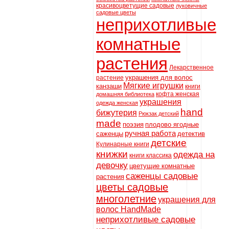
красивоцветущие садовые
луковичные
садовые цветы
неприхотливые
комнатные
растения
Лекарственное
украшения для волос
растение
Мягкие игрушки
канзаши
книги
кофта женская
домашняя библиотека
украшения
одежда женская
hand
бижутерия
Рюкзак детский
made
поэзия
плодово ягодные
ручная работа
саженцы
детектив
детские
Кулинарные книги
книжки
одежда на
книги классика
девочку
цветущие комнатные
саженцы садовые
растения
цветы садовые
многолетние
украшения для
волос HandMade
неприхотливые садовые