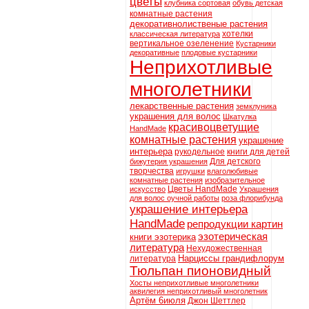
цветы
клубника сортовая
обувь детская
комнатные растения
декоративнолиственые растения
хотелки
классическая литература
вертикальное озеленение
Кустарники
декоративные
плодовые кустарники
Неприхотливые
многолетники
лекарственные растения
земклуника
украшения для волос
Шкатулка
красивоцветущие
HandMade
комнатные растения
украшение
интерьера
рукодельное
книги для детей
Для детского
бижутерия украшения
творчества
игрушки
влаголюбивые
комнатные растения
изобразительное
Цветы HandMade
искусство
Украшения
для волос оучной работы
роза флорибунда
украшение интерьера
HandMade
репродукции картин
эзотерическая
книги эзотерика
литература
Нехудожественная
Нарциссы грандифлорум
литература
Тюльпан пионовидный
Хосты неприхотливые многолетники
аквилегия неприхотливый многолетник
Артём 6июля
Джон Шеттлер