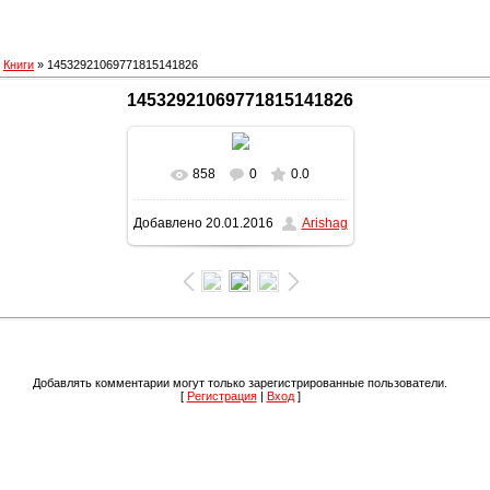
»
Книги
» 14532921069771815141826
14532921069771815141826
858
0
0.0
В реальном размере
Добавлено
20.01.2016
Arishag
899x1600
/ 166.7Kb
Добавлять комментарии могут только зарегистрированные пользователи.
[
Регистрация
|
Вход
]