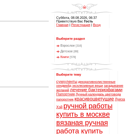
Суббота, 08.08.2026, 06:37
Приветствую Вас
Гость
Главная
|
Регистрация
|
Вход
Выберите раздел
Взрослое
[316]
Детское
[89]
Книги
[578]
Выберите тему
суккуленты
декоративнолиственные
хендмейд
эксклюзивные вещи
загадывание
лечение бактериофагами
желаний
Папортник
Лунный календарь цветовода
красивоцветущие
Луиза
папоротник
ручной работы
Хэй
купить в москве
вязаная ручная
работа купить