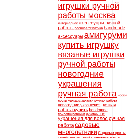
игрушки ручной
работы москва
аксессуары ручной
интерьерное
работы
handmade
военная тематика
амигуруми
аксессуары
купить игрушку
вязаные игрушки
ручной работы
новогодние
украшения
ручная работа
носки
носки жаккард
закалки ручная работа
ручная
новогодние украшения
работа купить
handmade
почвопокровники
луковичные
украшения для волос ручная
садовые
работа
многолетники
Садовые цветы
семейства растений
комнатные экзоты