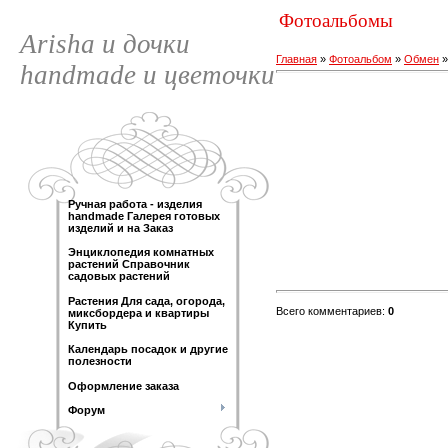
Фотоальбомы
Arisha и дочки
Главная
»
Фотоальбом
»
Обмен
handmade и цветочки
Ручная работа - изделия
handmade Галерея готовых
изделий и на Заказ
Энциклопедия комнатных
растений Справочник
садовых растений
Растения Для сада, огорода,
Всего комментариев
:
0
миксбордера и квартиры
Купить
Календарь посадок и другие
полезности
Оформление заказа
Форум