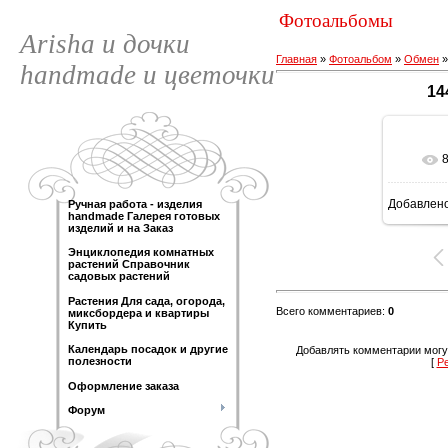
Фотоальбомы
Arisha и дочки
Главная
»
Фотоальбом
»
Обмен
handmade и цветочки
14
Добавлен
Ручная работа - изделия
120
handmade Галерея готовых
изделий и на Заказ
Энциклопедия комнатных
растений Справочник
садовых растений
Растения Для сада, огорода,
Всего комментариев
:
0
миксбордера и квартиры
Купить
Календарь посадок и другие
Добавлять комментарии могу
полезности
[
Р
Оформление заказа
Форум