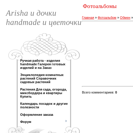
Фотоальбомы
Arisha и дочки
Главная
»
Фотоальбом
»
Обмен
handmade и цветочки
Ручная работа - изделия
handmade Галерея готовых
изделий и на Заказ
Энциклопедия комнатных
растений Справочник
садовых растений
Растения Для сада, огорода,
Всего комментариев
:
0
миксбордера и квартиры
Купить
Календарь посадок и другие
полезности
Оформление заказа
Форум