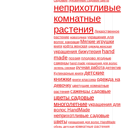
садовые
луковичные садовые цветы
неприхотливые
комнатные
растения
Лекарственное
украшения для
растение
новогоднее
Мягкие игрушки
волос канзаши
книги
кофта женская
одежда женская
hand
украшения бижутерия
made
поэзия
плодово ягодные
саженцы
hand made украшения для волос
ручная работа
детектив
зелень свежая
детские
Кулинарные книги
книжки
одежда на
книги классика
девочку
цветущие комнатные
саженцы садовые
растения
цветы садовые
многолетние
украшения для
волос HandMade
неприхотливые садовые
цветы
украшения доя волос HandMade
комнатные растения
обувь детская