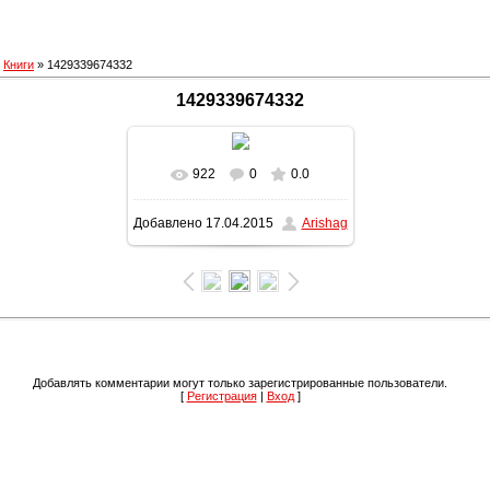
»
Книги
» 1429339674332
1429339674332
922
0
0.0
В реальном размере
Добавлено
17.04.2015
Arishag
1200x1600
/ 430.3Kb
Добавлять комментарии могут только зарегистрированные пользователи.
[
Регистрация
|
Вход
]