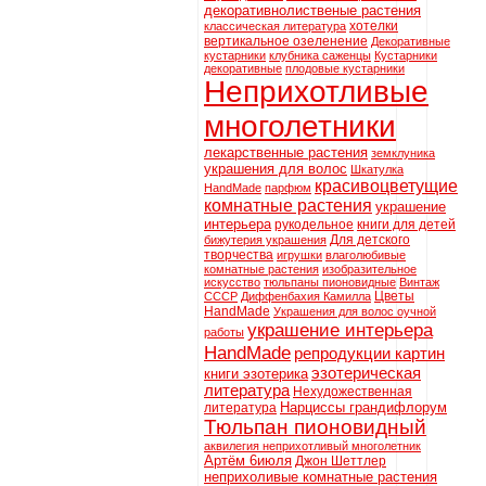
декоративнолиственые растения
хотелки
классическая литература
вертикальное озеленение
Декоративные
кустарники
клубника саженцы
Кустарники
декоративные
плодовые кустарники
Неприхотливые
многолетники
лекарственные растения
земклуника
украшения для волос
Шкатулка
красивоцветущие
HandMade
парфюм
комнатные растения
украшение
интерьера
рукодельное
книги для детей
Для детского
бижутерия украшения
творчества
игрушки
влаголюбивые
комнатные растения
изобразительное
искусство
тюльпаны пионовидные
Винтаж
Цветы
СССР
Диффенбахия Камилла
HandMade
Украшения для волос оучной
украшение интерьера
работы
HandMade
репродукции картин
эзотерическая
книги эзотерика
литература
Нехудожественная
Нарциссы грандифлорум
литература
Тюльпан пионовидный
аквилегия неприхотливый многолетник
Артём 6июля
Джон Шеттлер
неприхоливые комнатные растения