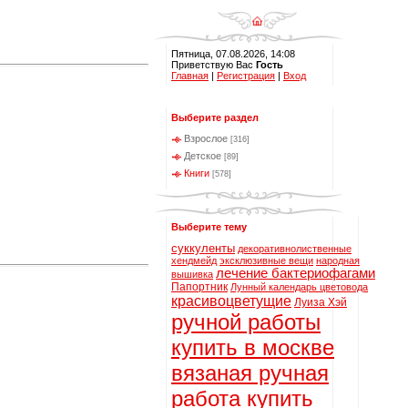
Пятница, 07.08.2026, 14:08
Приветствую Вас
Гость
Главная
|
Регистрация
|
Вход
Выберите раздел
Взрослое
[316]
Детское
[89]
Книги
[578]
Выберите тему
суккуленты
декоративнолиственные
хендмейд
эксклюзивные вещи
народная
лечение бактериофагами
вышивка
Папортник
Лунный календарь цветовода
красивоцветущие
Луиза Хэй
ручной работы
купить в москве
вязаная ручная
работа купить