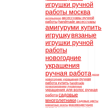
игрушки ручной
работы москва
аксессуары ручной
интерьерное
работы
handmade аксессуары
амигуруми купить
игрушку
вязаные
игрушки ручной
работы
новогодние
украшения
ручная работа
носки
ручная
новогодние украшения
работа купить
handmade
почвопокровники
луковичные
украшения для волос ручная
садовые
работа
многолетники
Садовые цветы
красивоцветущие
комнатные экзоты