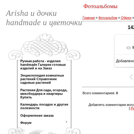
Фотоальбомы
Arisha и дочки
Главная
»
Фотоальбом
»
Обмен
handmade и цветочки
14
Добавлен
Ручная работа - изделия
120
handmade Галерея готовых
изделий и на Заказ
Энциклопедия комнатных
растений Справочник
садовых растений
Растения Для сада, огорода,
Всего комментариев
:
0
миксбордера и квартиры
Купить
Календарь посадок и другие
Добавлять комментарии могу
полезности
[
Р
Оформление заказа
Форум