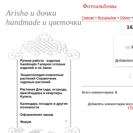
Фотоальбомы
Arisha и дочки
Главная
»
Фотоальбом
»
Обмен
handmade и цветочки
14
Добавлен
Ручная работа - изделия
120
handmade Галерея готовых
изделий и на Заказ
Энциклопедия комнатных
растений Справочник
садовых растений
Растения Для сада, огорода,
Всего комментариев
:
0
миксбордера и квартиры
Купить
Календарь посадок и другие
Добавлять комментарии могу
полезности
[
Р
Оформление заказа
Форум