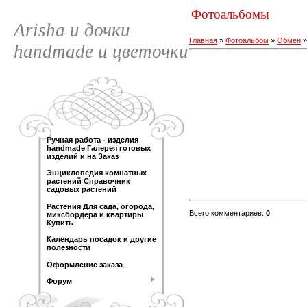
Фотоальбомы
Arisha и дочки
Главная
»
Фотоальбом
»
Обмен
handmade и цветочки
Ручная работа - изделия
handmade Галерея готовых
изделий и на Заказ
Энциклопедия комнатных
растений Справочник
садовых растений
Растения Для сада, огорода,
Всего комментариев
:
0
миксбордера и квартиры
Купить
Календарь посадок и другие
полезности
Оформление заказа
Форум