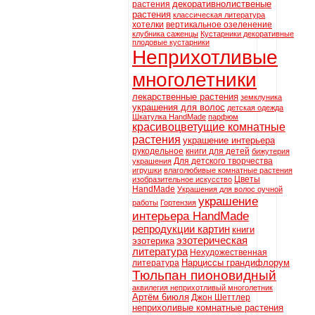
декоративнолиственые
растения
растения
классическая литература
хотелки
вертикальное озеленение
клубника саженцы
Кустарники декоративные
плодовые кустарники
Неприхотливые
многолетники
лекарственные растения
земклуника
украшения для волос
детская одежда
Шкатулка HandMade
парфюм
красивоцветущие комнатные
растения
украшение интерьера
рукодельное
книги для детей
бижутерия
Для детского творчества
украшения
игрушки
влаголюбивые комнатные растения
Цветы
изобразительное искусство
HandMade
Украшения для волос оучной
украшение
работы
Гортензия
интерьера HandMade
репродукции картин
книги
эзотерическая
эзотерика
литература
Нехудожественная
Нарциссы грандифлорум
литература
Тюльпан пионовидный
аквилегия неприхотливый многолетник
Артём 6июля
Джон Шеттлер
неприхоливые комнатные растения