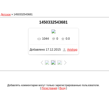
»
Детское
» 1450332543681
1450332543681
1044
0
0.0
В реальном размере
Добавлено
17.12.2015
Arishag
1200x1600
/ 348.5Kb
Добавлять комментарии могут только зарегистрированные пользователи.
[
Регистрация
|
Вход
]