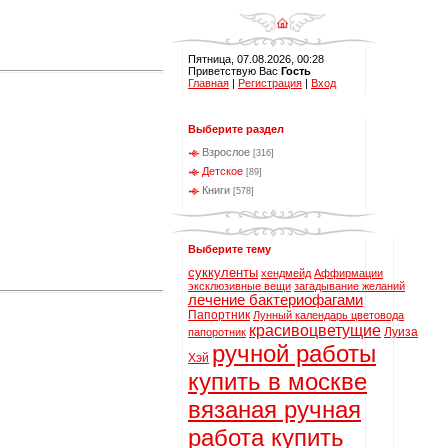
Пятница, 07.08.2026, 00:28
Приветствую Вас
Гость
Главная
|
Регистрация
|
Вход
Выберите раздел
Взрослое
[316]
Детское
[89]
Книги
[578]
Выберите тему
суккуленты
хендмейд
Аффирмации
эксклюзивные вещи
загадывание желаний
лечение бактериофагами
Папортник
Лунный календарь цветовода
красивоцветущие
Луиза
папоротник
ручной работы
Хэй
купить в москве
вязаная ручная
работа купить