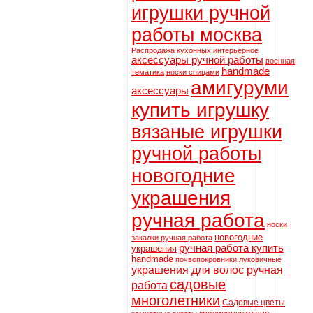
игрушки ручной
работы москва
Распродажа кухонных
интерьерное
аксессуары ручной работы
военная
handmade
тематика
носки спицами
амигуруми
аксессуары
купить игрушку
вязаные игрушки
ручной работы
новогодние
украшения
ручная работа
носки
новогодние
закалки ручная работа
ручная работа купить
украшения
handmade
почвопокровники
луковичные
украшения для волос ручная
садовые
работа
многолетники
Садовые цветы