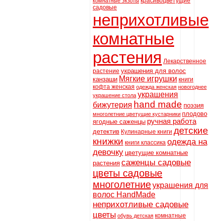
красивоцветущие
комнатные экзоты
садовые
неприхотливые
комнатные
растения
Лекарственное
украшения для волос
растение
Мягкие игрушки
канзаши
книги
кофта женская
одежда женская
новогоднее
украшения
украшение стола
hand made
бижутерия
поэзия
плодово
многолетние цветущие кустарники
ручная работа
ягодные саженцы
детские
детектив
Кулинарные книги
книжки
одежда на
книги классика
девочку
цветущие комнатные
саженцы садовые
растения
цветы садовые
многолетние
украшения для
волос HandMade
неприхотливые садовые
цветы
комнатные
обувь детская