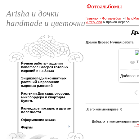
Фотоальбомы
Arisha и дочки
Главная
»
Фотоальбом
»
HandMad
handmade и цветочки
интерьера
» Дракон Дерево
Др
Дракон Дерево Ручная работа
1
Ручная работа - изделия
handmade Галерея готовых
изделий и на Заказ
Добавлен
160
Энциклопедия комнатных
растений Справочник
садовых растений
Растения Для сада, огорода,
миксбордера и квартиры
Купить
Календарь посадок и другие
Всего комментариев
:
0
полезности
Оформление заказа
Добавлять комментарии могу
[
Р
Форум