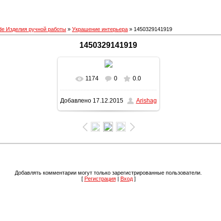
e Изделия ручной работы
»
Украшение интерьера
» 1450329141919
1450329141919
1174
0
0.0
В реальном размере
Добавлено
17.12.2015
Arishag
1200x1600
/ 281.8Kb
Добавлять комментарии могут только зарегистрированные пользователи.
[
Регистрация
|
Вход
]