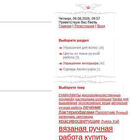
Четверг, 06.08.2026, 09:57
Приветствую Вас
Гость
Главная
|
Регистрация
|
Вход
Выберите раздел
Украшения для волос
[34]
Цветы из ткани ручной
работы
[5]
Украшение интерьера
[40]
Одежда Аксессуары
[1]
Выберите тему
суккуленты
декоративнолиственные
хендмейд
распродажа коллекции
Канва для
вышивания
эксклюзивные вещи
авторская
лечение
ручная работа
бактериофагами
Папортник
Лунный
календарь цветовода
красивоцветущие
Луиза Хэй
вязаная ручная
работа купить