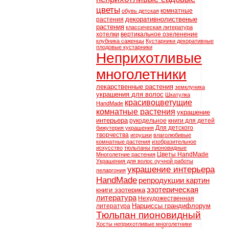
цветы
комнатные
обувь детская
декоративнолиственые
растения
растения
классическая литература
хотелки
вертикальное озеленение
клубника саженцы
Кустарники декоративные
плодовые кустарники
Неприхотливые
многолетники
лекарственные растения
земклуника
украшения для волос
Шкатулка
красивоцветущие
HandMade
комнатные растения
украшение
интерьера
рукодельное
книги для детей
Для детского
бижутерия украшения
творчества
игрушки
влаголюбивые
комнатные растения
изобразительное
искусство
тюльпаны пионовидные
Цветы HandMade
Многолетние растения
Украшения для волос оучной работы
украшение интерьера
пеларгония
HandMade
репродукции картин
эзотерическая
книги эзотерика
литература
Нехудожественная
Нарциссы грандифлорум
литература
Тюльпан пионовидный
Хосты неприхотливые многолетники