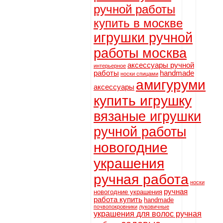
ручной работы
купить в москве
игрушки ручной
работы москва
аксессуары ручной
интерьерное
работы
handmade
носки спицами
амигуруми
аксессуары
купить игрушку
вязаные игрушки
ручной работы
новогодние
украшения
ручная работа
носки
ручная
новогодние украшения
работа купить
handmade
почвопокровники
луковичные
украшения для волос ручная