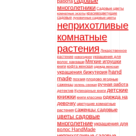
садовые
работа
многолетники
Садовые цветы
красивоцветущие
комнатные экзоты
садовые
луковичные садовые цветы
неприхотливые
комнатные
растения
Лекарственное
украшения для
растение
новогоднее
Мягкие игрушки
волос канзаши
книги
кофта женская
одежда женская
hand
украшения бижутерия
made
поэзия
плодово ягодные
ручная работа
саженцы
зелень свежая
детские
детектив
Кулинарные книги
книжки
одежда на
книги классика
девочку
цветущие комнатные
саженцы садовые
растения
цветы садовые
многолетние
украшения для
волос HandMade
неприхотливые садовые