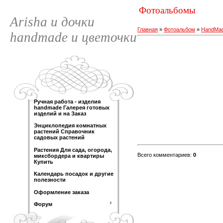
Фотоальбомы
Arisha и дочки
Главная
»
Фотоальбом
»
HandMad
handmade и цветочки
Ручная работа - изделия
handmade Галерея готовых
изделий и на Заказ
Энциклопедия комнатных
растений Справочник
садовых растений
Растения Для сада, огорода,
Всего комментариев
:
0
миксбордера и квартиры
Купить
Календарь посадок и другие
полезности
Оформление заказа
Форум