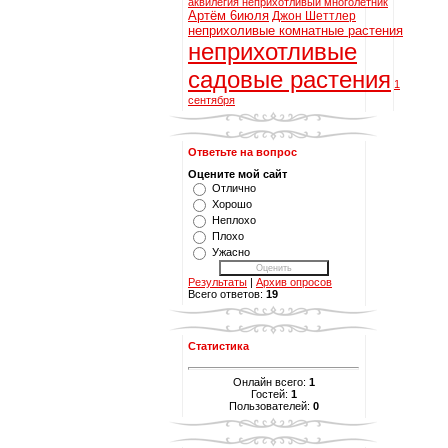
аквилегия неприхотливый многолетник
Артём 6июля
Джон Шеттлер
неприхоливые комнатные растения
неприхотливые
садовые растения
1
сентября
Ответьте на вопрос
Оцените мой сайт
Отлично
Хорошо
Неплохо
Плохо
Ужасно
Результаты
|
Архив опросов
Всего ответов:
19
Статистика
Онлайн всего:
1
Гостей:
1
Пользователей:
0