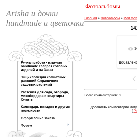
Фотоальбомы
Arisha и дочки
Главная
»
Фотоальбом
»
Мои фот
handmade и цветочки
14
1
Добавлен
Ручная работа - изделия
120
handmade Галерея готовых
изделий и на Заказ
Энциклопедия комнатных
растений Справочник
садовых растений
Растения Для сада, огорода,
Всего комментариев
:
0
миксбордера и квартиры
Купить
Календарь посадок и другие
Добавлять комментарии могу
полезности
[
Р
Оформление заказа
Форум