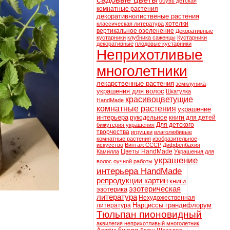
обувь детская
комнатные растения
декоративнолиственые растения
хотелки
классическая литература
вертикальное озеленение
Декоративные
кустарники
клубника саженцы
Кустарники
декоративные
плодовые кустарники
Неприхотливые
многолетники
лекарственные растения
земклуника
украшения для волос
Шкатулка
красивоцветущие
HandMade
комнатные растения
украшение
интерьера
рукодельное
книги для детей
Для детского
бижутерия украшения
творчества
игрушки
влаголюбивые
комнатные растения
изобразительное
искусство
Винтаж СССР
Диффенбахия
Цветы HandMade
Камилла
Украшения для
украшение
волос оучной работы
интерьера HandMade
репродукции картин
книги
эзотерическая
эзотерика
литература
Нехудожественная
Нарциссы грандифлорум
литература
Тюльпан пионовидный
аквилегия неприхотливый многолетник