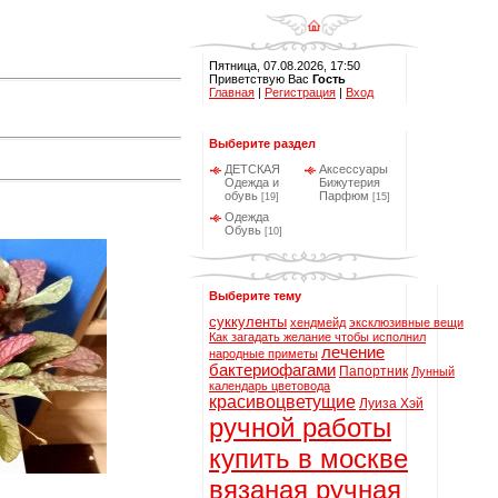
Пятница, 07.08.2026, 17:50
Приветствую Вас
Гость
Главная
|
Регистрация
|
Вход
Выберите раздел
ДЕТСКАЯ
Аксессуары
Одежда и
Бижутерия
обувь
Парфюм
[19]
[15]
Одежда
Обувь
[10]
Выберите тему
суккуленты
хендмейд
эксклюзивные вещи
Как загадать желание чтобы исполнил
лечение
народные приметы
бактериофагами
Папортник
Лунный
календарь цветовода
красивоцветущие
Луиза Хэй
ручной работы
купить в москве
вязаная ручная