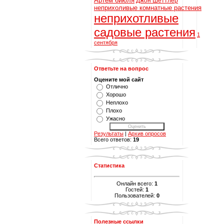
Артём 6июля
Джон Шеттлер
неприхоливые комнатные растения
неприхотливые
садовые растения
1
сентября
Ответьте на вопрос
Оцените мой сайт
Отлично
Хорошо
Неплохо
Плохо
Ужасно
Результаты
|
Архив опросов
Всего ответов:
19
Статистика
Онлайн всего:
1
Гостей:
1
Пользователей:
0
Полезные ссылки