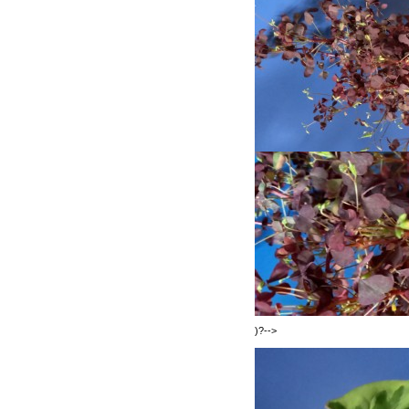
)?-->