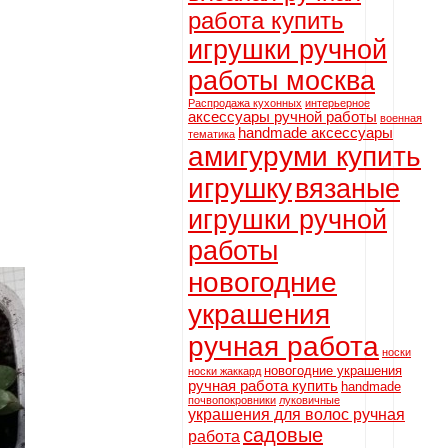
работа купить
игрушки ручной
работы москва
Распродажа кухонных
интерьерное
аксессуары ручной работы
военная
handmade аксессуары
тематика
амигуруми купить
игрушку
вязаные
игрушки ручной
работы
новогодние
украшения
ручная работа
носки
новогодние украшения
носки жаккард
ручная работа купить
handmade
почвопокровники
луковичные
украшения для волос ручная
садовые
работа