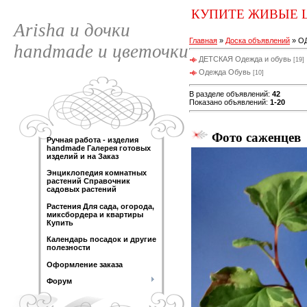
КУПИТЕ ЖИВЫЕ 
Arisha и дочки
Главная
»
Доска объявлений
» О
handmade и цветочки
ДЕТСКАЯ Одежда и обувь
[19]
Одежда Обувь
[10]
В разделе объявлений
:
42
Показано объявлений
:
1-20
Фото саженцев
Ручная работа - изделия
handmade Галерея готовых
изделий и на Заказ
Энциклопедия комнатных
растений Справочник
садовых растений
Растения Для сада, огорода,
миксбордера и квартиры
Купить
Календарь посадок и другие
полезности
Оформление заказа
Форум