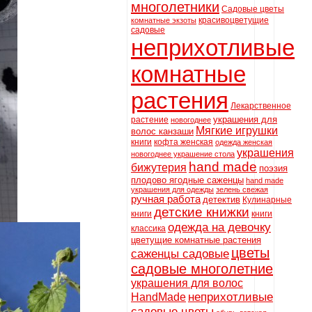
многолетники
Садовые цветы
красивоцветущие
комнатные экзоты
садовые
неприхотливые
комнатные
растения
Лекарственное
украшения для
растение
новогоднее
Мягкие игрушки
волос канзаши
книги
кофта женская
одежда женская
украшения
новогоднее украшение стола
hand made
бижутерия
поэзия
плодово ягодные саженцы
hand made
украшения для одежды
зелень свежая
ручная работа
детектив
Кулинарные
детские книжки
книги
книги
одежда на девочку
классика
цветущие комнатные растения
цветы
саженцы садовые
садовые многолетние
украшения для волос
неприхотливые
HandMade
садовые цветы