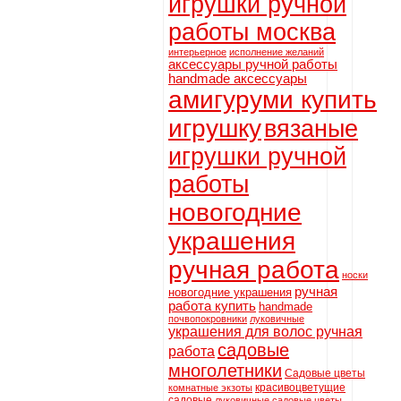
игрушки ручной
работы москва
интерьерное
исполнение желаний
аксессуары ручной работы
handmade аксессуары
амигуруми купить
игрушку
вязаные
игрушки ручной
работы
новогодние
украшения
ручная работа
носки
ручная
новогодние украшения
работа купить
handmade
почвопокровники
луковичные
украшения для волос ручная
садовые
работа
многолетники
Садовые цветы
красивоцветущие
комнатные экзоты
садовые
луковичные садовые цветы