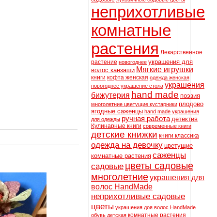
неприхотливые
комнатные
растения
Лекарственное
украшения для
растение
новогоднее
Мягкие игрушки
волос канзаши
книги
кофта женская
одежда женская
украшения
новогоднее украшение стола
hand made
бижутерия
поэзия
плодово
многолетние цветущие кустарники
ягодные саженцы
hand made украшения
ручная работа
детектив
для одежды
Кулинарные книги
современные книги
детские книжки
книги классика
одежда на девочку
цветущие
саженцы
комнатные растения
цветы садовые
садовые
многолетние
украшения для
волос HandMade
неприхотливые садовые
цветы
украшения доя волос HandMade
комнатные растения
обувь детская