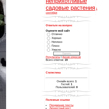
неприхотливые
садовые растения
1
сентября
Ответьте на вопрос
Оцените мой сайт
Отлично
Хорошо
Неплохо
Плохо
Ужасно
Результаты
|
Архив опросов
Всего ответов:
19
Статистика
Онлайн всего:
1
Гостей:
1
Пользователей:
0
Полезные ссылки
Продающие тексты
Личностный рост