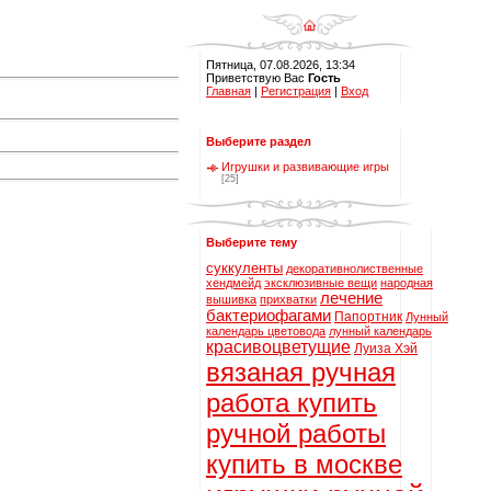
Пятница, 07.08.2026, 13:34
Приветствую Вас
Гость
Главная
|
Регистрация
|
Вход
Выберите раздел
Игрушки и развивающие игры
[25]
Выберите тему
суккуленты
декоративнолиственные
хендмейд
эксклюзивные вещи
народная
лечение
вышивка
прихватки
бактериофагами
Папортник
Лунный
календарь цветовода
лунный календарь
красивоцветущие
Луиза Хэй
вязаная ручная
работа купить
ручной работы
купить в москве