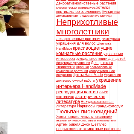
декоративнолиственые растения
хотелки
классическая литература
вертикальное озеленение
Кустарники
декоративные
плодовые кустарники
Неприхотливые
многолетники
лекарственные растения
земклуника
украшения для волос
Шкатулка
красивоцветущие
HandMade
комнатные растения
украшение
интерьера
рукодельное
книги для детей
Для детского
бижутерия украшения
творчества
игрушки
влаголюбивые
комнатные растения
изобразительное
Цветы HandMade
искусство
Украшения
украшение
для волос оучной работы
интерьера HandMade
репродукции картин
книги
эзотерическая
эзотерика
литература
Нехудожественная
Нарциссы грандифлорум
литература
Тюльпан пионовидный
Хосты неприхотливые многолетники
аквилегия неприхотливый многолетник
Артём 6июля
Джон Шеттлер
неприхоливые комнатные растения