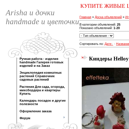
КУПИТЕ ЖИВЫЕ 
Arisha и дочки
Главная
»
Доска объявлений
»
Иг
handmade и цветочки
В категории объявлений
:
25
Показано объявлений
:
1-20
Сортировать по
:
Дате
·
Названи
Киндеры Helloy
Ручная работа - изделия
handmade Галерея готовых
изделий и на Заказ
Энциклопедия комнатных
растений Справочник
садовых растений
Растения Для сада, огорода,
миксбордера и квартиры
Купить
Календарь посадок и другие
полезности
Оформление заказа
Форум