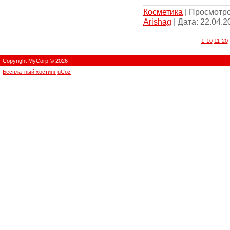
Косметика
| Просмотров
Arishag
| Дата:
22.04.2
1-10
11-20
Copyright MyCorp © 2026
Бесплатный хостинг
uCoz