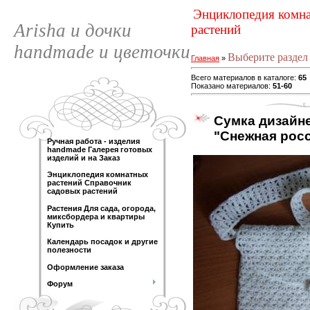
Энциклопедия комна
Arisha и дочки
растений
handmade и цветочки
Выберите раздел 
Главная
»
Всего материалов в каталоге
:
65
Показано материалов
:
51-60
Сумка дизайн
"Снежная рос
Ручная работа - изделия
handmade Галерея готовых
изделий и на Заказ
Энциклопедия комнатных
растений Справочник
садовых растений
Растения Для сада, огорода,
миксбордера и квартиры
Купить
Календарь посадок и другие
полезности
Оформление заказа
Форум