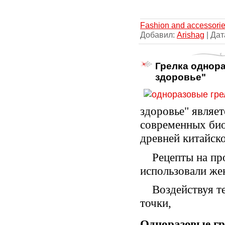
Fashion and accessori
Добавил:
Arishag
| Дат
Грелка однора
здоровье"
здоровье" являет
современных био
древней китайск
Рецепты на пр
использовали же
Воздействуя т
точки,
Одноразовые г