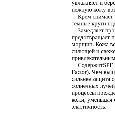
увлажняет и бер
нежную кожу вок
Крем снимает 
темные круги под
Замедляет про
предотвращает п
морщин. Кожа во
сияющей и свежей
привлекательным
Содержит
SPF 
Factor).
Чем выше
сильнее защита о
солнечных лучей
процессы прежде
кожи, уменьшая 
эластичность.