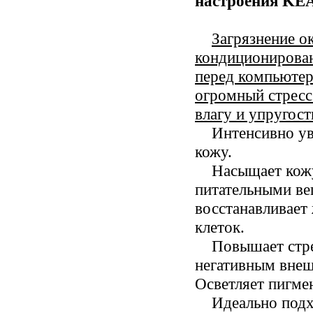
настроения
KE
Загрязнение 
кондиционирован
перед компьютеро
огромный стресс
влагу и упругост
Интенсивно у
кожу.
Насыщает кож
питательными ве
восстанавливает
клеток.
Повышает стре
негативным внеш
Осветляет пигме
Идеально подх