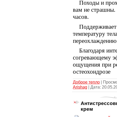
Походы и прох
вам не страшны. 
часов.
Поддерживает
температуру тела
переохлаждению
Благодаря инт
согревающему э
ощущения при ре
остеохондрозе
Доброе тепло
| Просмо
Arishag
| Дата:
20.05.2
Антистрессов
крем