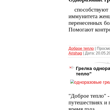
способствуют
иммунитета жен
перенесенных бо
Помогают контро
Доброе тепло
| Просмо
Arishag
| Дата:
20.05.2
Грелка однора
тепло"
"Доброе тепло" 
путешествиях и 
время года.