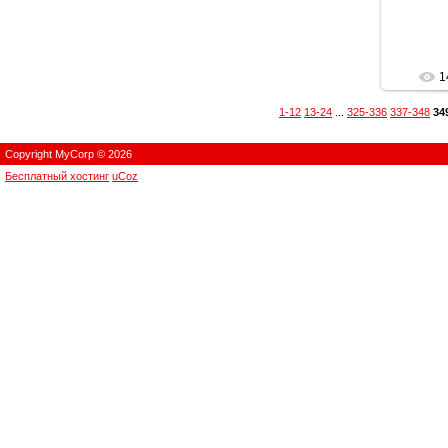
1
1-12
13-24
...
325-336
337-348
34
Copyright MyCorp © 2026
Бесплатный хостинг
uCoz