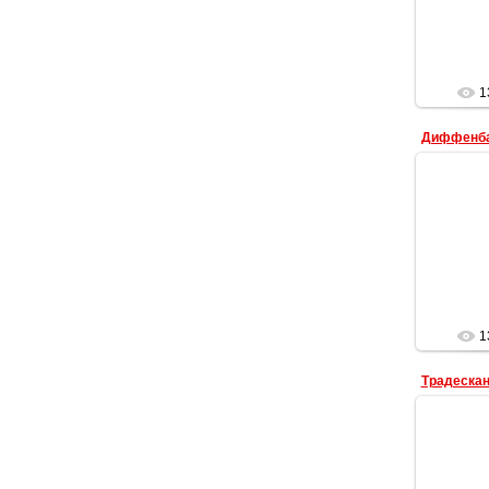
1
Диффенба
Диф
1
Традеска
Непри