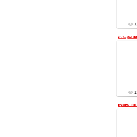
1
лекарстве
лека
1
суккулен