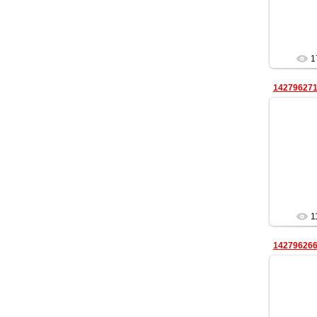
1
14279627
непри
1
14279626
непри