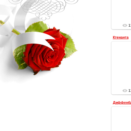
1
Ктенанта
1
Диффенба
Диф