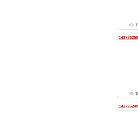
1
14279625
непри
1
14279624
непри