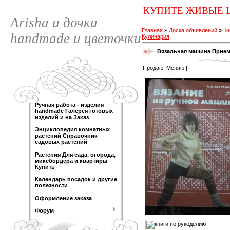
КУПИТЕ ЖИВЫЕ 
Arisha и дочки
Главная
»
Доска объявлений
»
Кн
handmade и цветочки
Кулинария
Вязальная машина Прием
Продаю, Меняю |
Ручная работа - изделия
handmade Галерея готовых
изделий и на Заказ
Энциклопедия комнатных
растений Справочник
садовых растений
Растения Для сада, огорода,
миксбордера и квартиры
Купить
Календарь посадок и другие
полезности
Оформление заказа
Форум