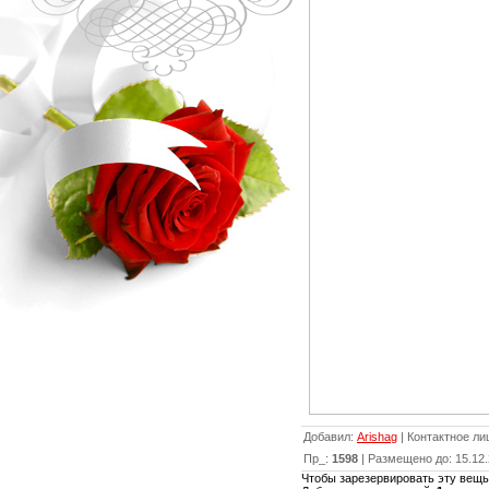
Добавил
:
Arishag
|
Контактное ли
Пр_
:
1598
|
Размещено до
: 15.12
Чтобы зарезервировать эту вещь