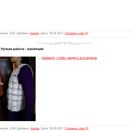
мотров: 1311 | Добавил:
Arishag
| Дата:
28.04.2017
|
Отложить себе (0)
Ручная работа - handmade
...
Нажмите, чтобы увидеть все модели
мотров: 1236 | Добавил:
Arishag
| Дата:
20.03.2017
|
Отложить себе (0)