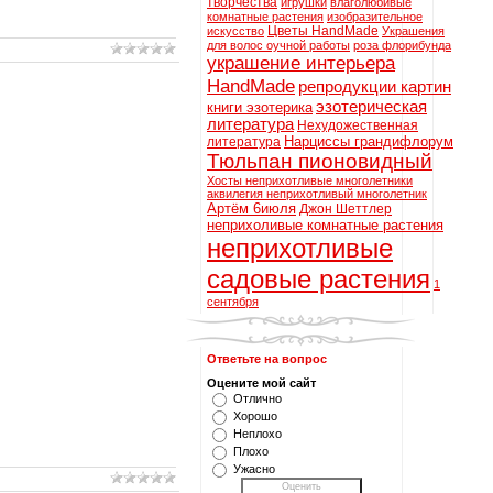
творчества
игрушки
влаголюбивые
комнатные растения
изобразительное
Цветы HandMade
искусство
Украшения
для волос оучной работы
роза флорибунда
украшение интерьера
HandMade
репродукции картин
эзотерическая
книги эзотерика
литература
Нехудожественная
Нарциссы грандифлорум
литература
Тюльпан пионовидный
Хосты неприхотливые многолетники
аквилегия неприхотливый многолетник
Артём 6июля
Джон Шеттлер
неприхоливые комнатные растения
неприхотливые
садовые растения
1
сентября
Ответьте на вопрос
Оцените мой сайт
Отлично
Хорошо
Неплохо
Плохо
Ужасно