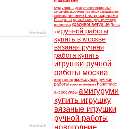
Выберите тему
суккуленты
декоративнолиственные
хендмейд
эксклюзивные вещи
загадывание
лечение бактериофагами
желаний
Папортник
Лунный календарь цветовода
красивоцветущие
Луиза
папоротник
ручной работы
Хэй
купить в москве
вязаная ручная
работа купить
игрушки ручной
работы москва
аксессуары ручной
интерьерное
работы
handmade
военная тематика
амигуруми
аксессуары
купить игрушку
вязаные игрушки
ручной работы
новогодние