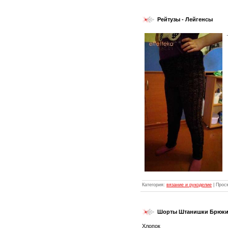
Рейтузы - Лейгенсы
Категория:
вязание и рукоделие
| Прос
Шорты Штанишки Брюки
Хлопок