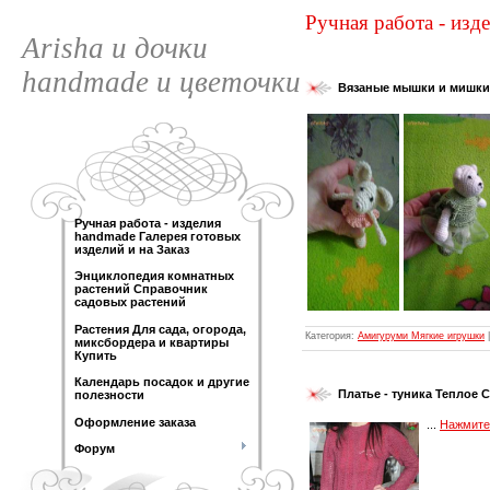
Ручная работа - изд
Arisha и дочки
handmade и цветочки
Вязаные мышки и мишки
Ручная работа - изделия
handmade Галерея готовых
изделий и на Заказ
Энциклопедия комнатных
растений Справочник
садовых растений
Растения Для сада, огорода,
Категория:
Амигуруми Мягкие игрушки
|
миксбордера и квартиры
Купить
Календарь посадок и другие
Платье - туника Теплое 
полезности
Оформление заказа
...
Нажмите,
Форум