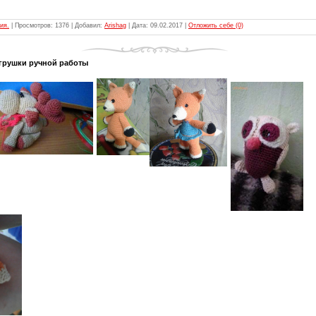
ия.
| Просмотров: 1376 | Добавил:
Arishag
| Дата:
09.02.2017
|
Отложить себе (0)
грушки ручной работы