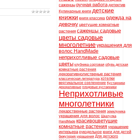
ручная работа
саженцы
детектив
детские
Кулинарные книги
книжки
одежда на
книги классика
девочку
цветущие комнатные
саженцы садовые
растения
цветы садовые
многолетние
украшения для
волос HandMade
неприхотливые садовые
цветы
клубника сортовая
обувь детская
комнатные растения
декоративнолиственые растения
хотелки
классическая литература
вертикальное озеленение
Кустарники
декоративные
плодовые кустарники
Неприхотливые
многолетники
лекарственные растения
земклуника
украшения для волос
Шкатулка
красивоцветущие
HandMade
комнатные растения
украшение
интерьера
рукодельное
книги для детей
Для детского
бижутерия украшения