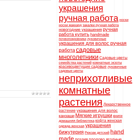
украшения
ручная работа
носки
носки жаккард
закалки ручная работа
ручная
новогодние украшения
работа купить
handmade
почвопокровники
луковичные
украшения для волос ручная
садовые
работа
многолетники
Садовые цветы
семейства растений
комнатные экзоты
красивоцветущие садовые
луковичные
садовые цветы
неприхотливые
комнатные
растения
Лекарственное
украшения для волос
растение
Мягкие игрушки
канзаши
книги
кофта женская
домашняя библиотека
украшения
одежда женская
hand
бижутерия
Рюкзак детский
made
поэзия
плодово ягодные