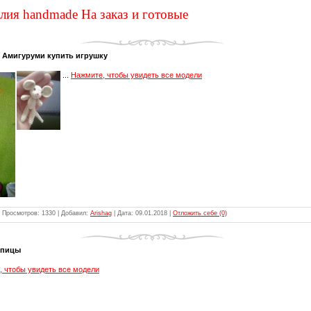
елия handmade На заказ и готовые
 Амигуруми купить игрушку
...
Нажмите, чтобы увидеть все модели
 Просмотров: 1330 | Добавил:
Arishag
| Дата:
09.01.2018
|
Отложить себе (0)
Спицы
 чтобы увидеть все модели