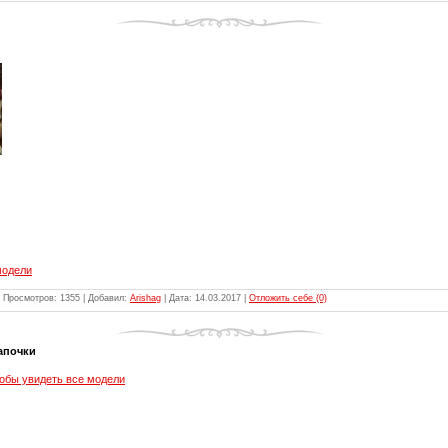
модели
 Просмотров: 1355 | Добавил:
Arishag
| Дата:
14.03.2017
|
Отложить себе (0)
тапочки
обы увидеть все модели