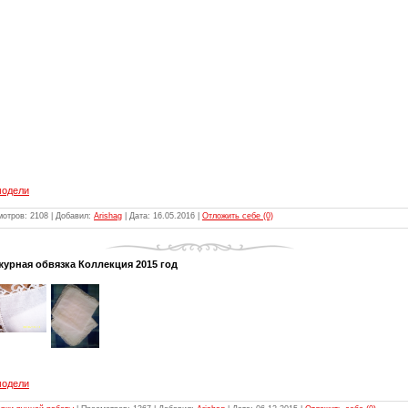
модели
мотров: 2108 | Добавил:
Arishag
| Дата:
16.05.2016
|
Отложить себе (0)
урная обвязка Коллекция 2015 год
модели