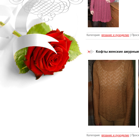
Категория:
вязание и рукоделие
| Прос
Кофты женские ажурные 
Категория:
вязание и рукоделие
| Прос