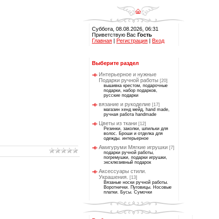
Суббота, 08.08.2026, 06:31
Приветствую Вас
Гость
Главная
|
Регистрация
|
Вход
Выберите раздел
Интерьерное и нужные
Подарки ручной работы
[20]
вышивка крестом, подарочные
подарки, набор подарков,
русские подарки
вязание и рукоделие
[17]
магазин хенд мейд, hand made,
ручная работа handmade
Цветы из ткани
[12]
Резинки, заколки, шпильки для
волос. Броши и отделка для
одежды. интерьерное
Амигуруми Мягкие игрушки
[7]
подарки ручной работы,
погремушки, подарки игрушки,
эксклюзивный подарок
Аксессуары стили.
Украшения.
[13]
Вязаные носки ручной работы.
Воротнички. Пуговицы. Носовые
платки. Бусы. Сумочки